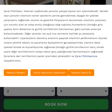
Çerez Politikası: İnternet sayfamızda çerezler yoluyla kişisel veri işlenmektedir. Gerekli
Konaklama
Konaklama
olan çerezler sitemizin temel işlevlerini yerine getirebilmek, düzgün bir şekilde
çalışmasını sağlamak, oturum ve güvenlik ihtiyaçlarını karşılamak, sitemizin çalışması
Konaklama
Konaklama
için zorunlu olan ve talep etmiş olduğunuz bilgi toplumu hizmetlerini (örneğin giriş
Konaklama
Konaklama
yapma, form doldurma ve gizlilik tercihlerinin hatırlanması gibi) sunmak amacıyla
kullanılmaktadır. Diğer çerezler ise açık rıza vermeniz halinde şu amaçlarla
Sahil
Sahil
kullanılabilir: ziyaretçilerin davranış analizini yaparak sitemizin performansını ölçmek,
FIYAT SORGULA
sizlere yönelik reklam ve pazarlama faaliyetlerini gerçekleştirmek, sitemizi daha
Sahil
Sahil
işlevsel kılmak ve kişiselleştirme sağlamak (örneğin gizlilik tercihleriniz hariç olmak
OTELLERIMIZ
Sahil
Sahil
üzere diğer tercihlerinizin siteye tekrar giriş yaptığınızda hatırlanmasını sağlamak).
Çerezlere dair tercihlerinizi panel üzerinden yönetebilir ve
Çerez Politikamıza
Yiyecek ve İçecek
Yiyecek ve İçecek
ulaşabilirsiniz.
GIRIŞ TARIHI
ÇIKIŞ TARIHI
Yiyecek ve İçecek
SPA
Hepsini Reddet
Çerez Ayarlarını Yapılandır
Hepsini Kabul Et
SPA
SPA
SPA
SPA
YETIŞKIN
ÇOCUK
SPA
SPA
SPA
SPA
BOOK NOW
SPA
SPA