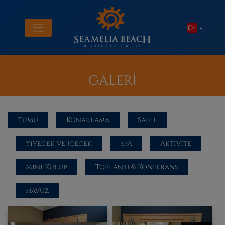
GALERİ
Tümü
Konaklama
Sahil
Yiyecek ve İçecek
SPA
Aktivite
Mini Kulüp
Toplantı & Konferans
Havuz